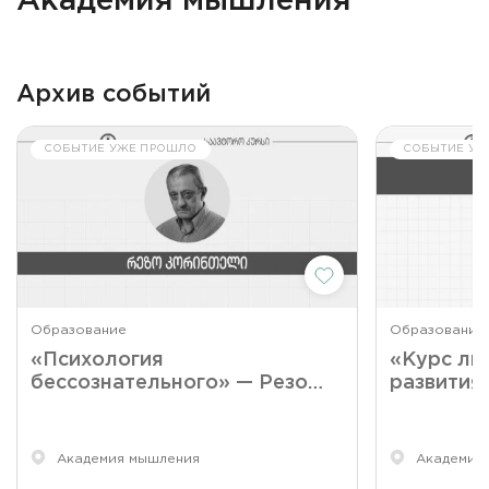
Академия мышления
Архив событий
СОБЫТИЕ УЖЕ ПРОШЛО
СОБЫТИЕ УЖ
Образование
Образование
«Психология
«Курс ли
бессознательного» — Резо
развития
Коринтели
интеллек
Качарава
Академия мышления
Академия