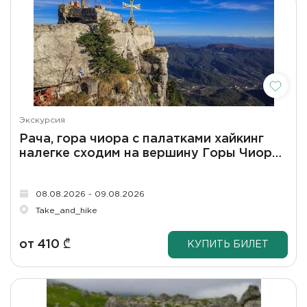
Экскурсия
Рача, гора чиора с палатками хайкинг
налегке сходим на вершину Горы Чиора,
устроим кэмп с лучшими видами на гору
шода.
08.08.2026 - 09.08.2026
Take_and_hike
от
410
₾
КУПИТЬ БИЛЕТ