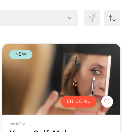
NEW
EN, GE, RU
Бьюти