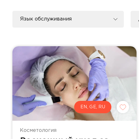
Язык обслуживания
En
Ge
Ru
EN, GE, RU
Косметология