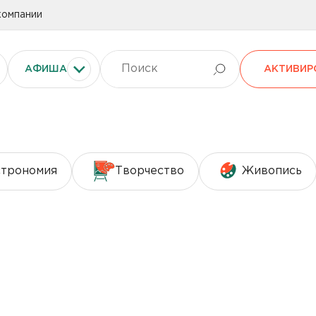
компании
АФИША
АКТИВИР
строномия
Творчество
Живопись