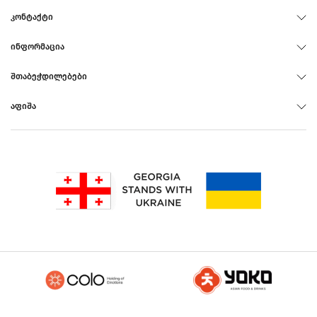
ᲙᲝᲜᲢᲐᲥᲢᲘ
ᲘᲜᲤᲝᲠᲛᲐᲪᲘᲐ
ᲨᲗᲐᲑᲔᲭᲓᲘᲚᲔᲑᲔᲑᲘ
ᲐᲤᲘᲨᲐ