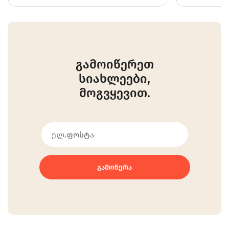
გამოიწერეთ
სიახლეები,
მოგვყევით.
ᲒᲐᲛᲝᲬᲔᲠᲐ