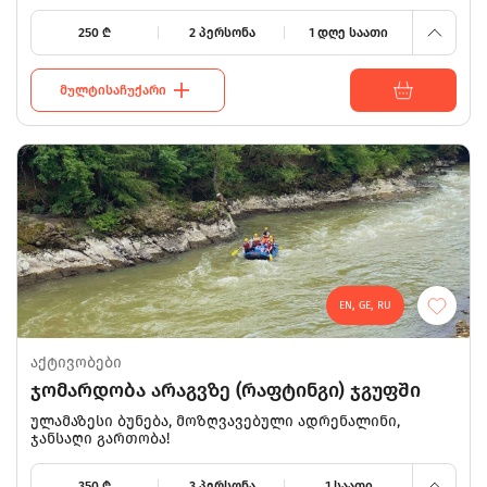
250
₾
2 პერსონა
1 დღე საათი
ᲛᲣᲚᲢᲘᲡᲐᲩᲣᲥᲐᲠᲘ
EN, GE, RU
აქტივობები
ჯომარდობა არაგვზე (რაფტინგი) ჯგუფში
400
ულამაზესი ბუნება, მოზღვავებული ადრენალინი,
ჯანსაღი გართობა!
350
350
₾
3 პერსონა
1 საათი