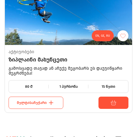
EN, GE, RU
აქტივობები
ზიპლაინი მახუნცეთი
გამოსცადე თავად ან აჩუქე მეგობარს ეს დაუვიწყარი
შეგრძნება!
80
₾
1 პერსონა
15 წუთი
ᲛᲣᲚᲢᲘᲡᲐᲩᲣᲥᲐᲠᲘ