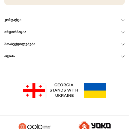
ᲙᲝᲜᲢᲐᲥᲢᲘ
ᲘᲜᲤᲝᲠᲛᲐᲪᲘᲐ
ᲨᲗᲐᲑᲔᲭᲓᲘᲚᲔᲑᲔᲑᲘ
ᲐᲤᲘᲨᲐ