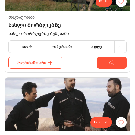
EN, RU
მოგზაურობა
3800
სახლი ბორბლებზე
სახლი ბორბლებზე ბუნებაში
1700
1700
₾
1-5 პერსონა
2 დღე
ᲛᲣᲚᲢᲘᲡᲐᲩᲣᲥᲐᲠᲘ
EN, GE, RU