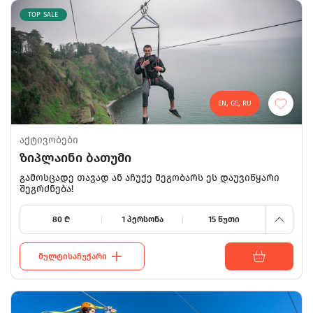
TOP SALE
EN, GE, RU
აქტივობები
ზიპლაინი ბათუმი
150
გამოსცადე თავად ან აჩუქე მეგობარს ეს დაუვიწყარი
შეგრძნება!
80
80
₾
1 პერსონა
15 წუთი
ᲛᲣᲚᲢᲘᲡᲐᲩᲣᲥᲐᲠᲘ