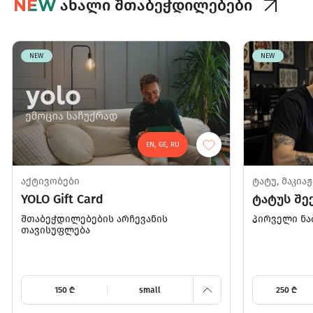
ახალი შთაბეჭდილებები
NEW
NEW
EN, GE, RU
900
500
აქტივობები
ტატუ, მაკია
YOLO Gift Card
ტატუს შე
300
შთაბეჭდილებების არჩევანის
პირველი ნა
თავისუფლება
250
150
150
₾
small
250
₾