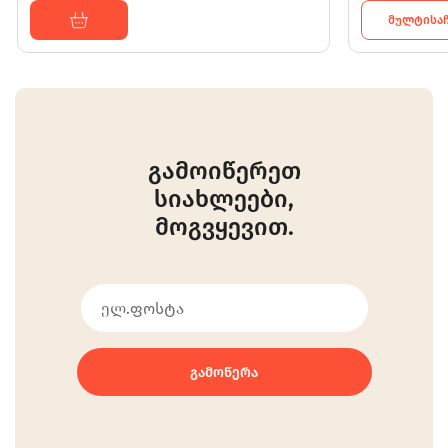
ᲛᲣᲚᲢᲘᲡᲐᲩ
გამოიწერეთ
სიახლეები,
მოგვყევით.
ᲒᲐᲛᲝᲬᲔᲠᲐ