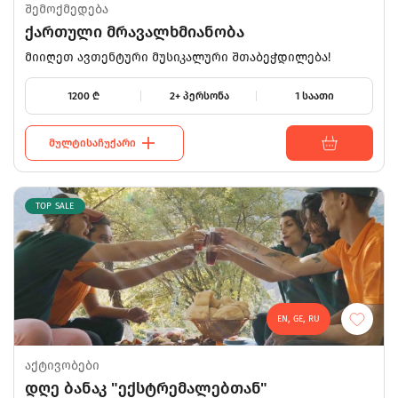
შემოქმედება
ქართული მრავალხმიანობა
მიიღეთ ავთენტური მუსიკალური შთაბეჭდილება!
1200
₾
2+ პერსონა
1 საათი
ᲛᲣᲚᲢᲘᲡᲐᲩᲣᲥᲐᲠᲘ
TOP SALE
EN, GE, RU
აქტივობები
750
დღე ბანაკ "ექსტრემალებთან"