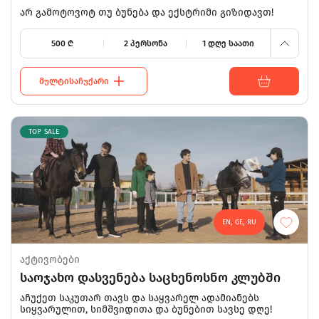
არ გამოტოვოტ თუ ბუნება და ექსტრიმი გიზიდავთ!
500
500
₾
2 პერსონა
1 დღე საათი
ᲛᲣᲚᲢᲘᲡᲐᲩᲣᲥᲐᲠᲘ
TOP SALE
EN, GE, RU
500
აქტივობები
საოჯახო დასვენება საცხენოსნო კლუბში
375
აჩუქეთ საკუთარ თავს და საყვარელ ადამიანებს
სიყვარულით, სიმშვიდითა და ბუნებით სავსე დღე!
250