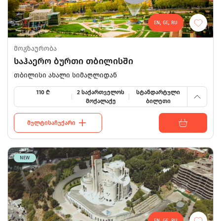
230
EN, GE, RU
230
მოგზაურობა
140
საჰაერო ბურთი თბილისში
თბილისი ახალი სიმაღლიდან
110
110
₾
2 საქართველოს
სტანდარტული
მოქალაქე
ბილეთი
ᲛᲣᲚᲢᲘᲡᲐᲩᲣᲥᲐᲠᲘ
NEW
EN, GE, RU