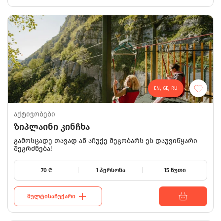
EN, GE, RU
აქტივობები
ზიპლაინი კინჩხა
გამოსცადე თავად ან აჩუქე მეგობარს ეს დაუვიწყარი
შეგრძნება!
70
₾
1 პერსონა
15 წუთი
ᲛᲣᲚᲢᲘᲡᲐᲩᲣᲥᲐᲠᲘ