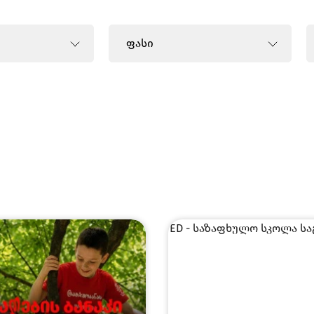
ფასი
ი