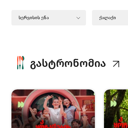
სერვისის ენა
ქალაქი
Корейский
ბათუმი
ინგლისური
თბილის
კორეული
გასტრონომია
რუსული
ფრანგული
ქართული