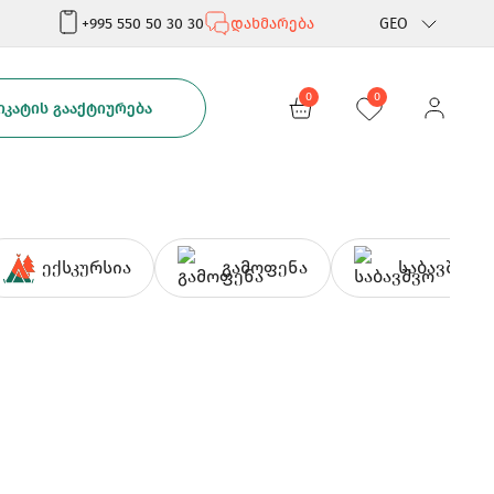
+995 550 50 30 30
დახმარება
GEO
Rus
0
0
ᲙᲐᲢᲘᲡ ᲒᲐᲐᲥᲢᲘᲣᲠᲔᲑᲐ
Eng
ექსკურსია
გამოფენა
საბავშვო