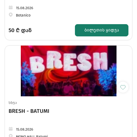
15.08.2026
Botanico
50
₾ დან
ᲑᲘᲚᲔᲗᲘᲡ ᲧᲘᲓᲕᲐ
სხვა
BRESH - BATUMI
15.08.2026
MONO HALL Batumi