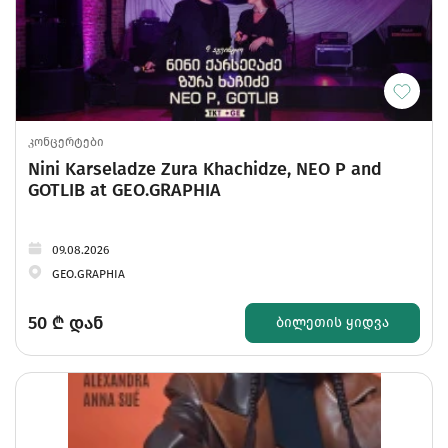
კონცერტები
Nini Karseladze Zura Khachidze, NEO P and
GOTLIB at GEO.GRAPHIA
09.08.2026
GEO.GRAPHIA
50
₾ დან
ᲑᲘᲚᲔᲗᲘᲡ ᲧᲘᲓᲕᲐ