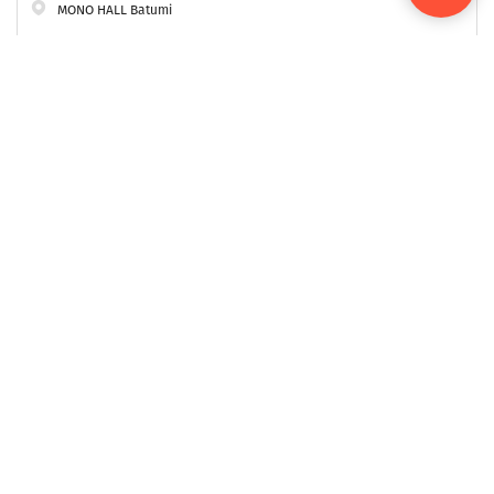
MONO HALL Batumi
150
₾ დან
ᲑᲘᲚᲔᲗᲘᲡ ᲧᲘᲓᲕᲐ
კონცერტები
Psoy Korolenko
01.09.2026
კულტურა