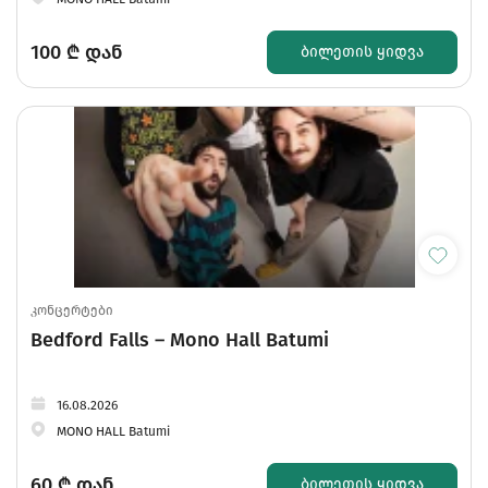
100
₾ დან
ᲑᲘᲚᲔᲗᲘᲡ ᲧᲘᲓᲕᲐ
კონცერტები
Bedford Falls – Mono Hall Batumi
16.08.2026
MONO HALL Batumi
60
₾ დან
ᲑᲘᲚᲔᲗᲘᲡ ᲧᲘᲓᲕᲐ