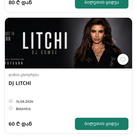
80
₾ დან
ᲑᲘᲚᲔᲗᲘᲡ ᲧᲘᲓᲕᲐ
ღამის ცხოვრება
DJ LITCHI
14.08.2026
Botanico
60
₾ დან
ᲑᲘᲚᲔᲗᲘᲡ ᲧᲘᲓᲕᲐ