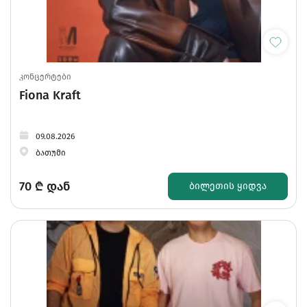
კონცერტები
Fiona Kraft
09.08.2026
ბათუმი
70
₾ დან
ᲑᲘᲚᲔᲗᲘᲡ ᲧᲘᲓᲕᲐ