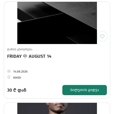
ღამის ცხოვრება
FRIDAY 中 AUGUST 14
14.08.2026
KHIDI
30
₾ დან
ᲑᲘᲚᲔᲗᲘᲡ ᲧᲘᲓᲕᲐ