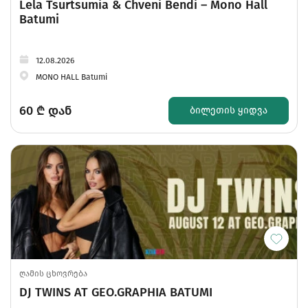
Lela Tsurtsumia & Chveni Bendi – Mono Hall
Batumi
12.08.2026
MONO HALL Batumi
60
₾ დან
ᲑᲘᲚᲔᲗᲘᲡ ᲧᲘᲓᲕᲐ
ღამის ცხოვრება
DJ TWINS AT GEO.GRAPHIA BATUMI