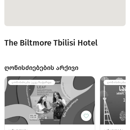
The Biltmore Tbilisi Hotel
ღონისძიებების არქივი
ᲦᲝᲜᲘᲡᲫᲘᲔᲑᲐ ᲣᲙᲕᲔ ᲩᲐᲢᲐᲠᲓᲐ
ᲦᲝᲜᲘᲡᲫᲘᲔᲑᲐ ᲣᲙ