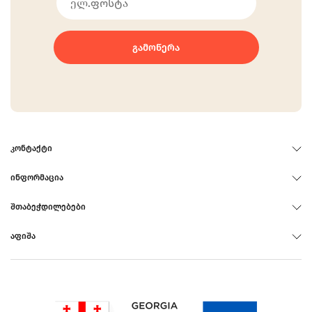
ᲒᲐᲛᲝᲬᲔᲠᲐ
ᲙᲝᲜᲢᲐᲥᲢᲘ
ᲘᲜᲤᲝᲠᲛᲐᲪᲘᲐ
ᲨᲗᲐᲑᲔᲭᲓᲘᲚᲔᲑᲔᲑᲘ
ᲐᲤᲘᲨᲐ