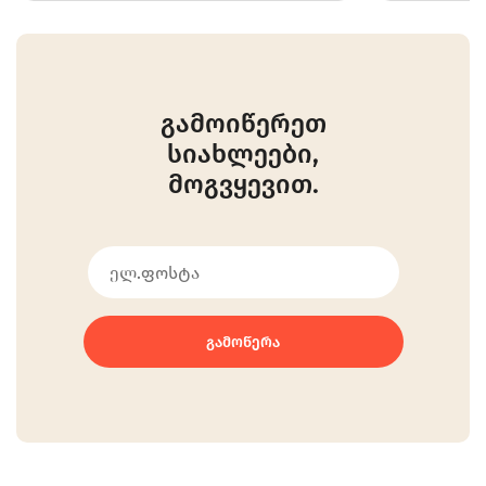
გამოიწერეთ
სიახლეები,
მოგვყევით.
ᲒᲐᲛᲝᲬᲔᲠᲐ