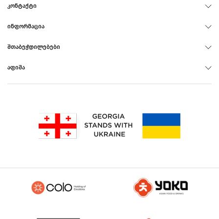
ᲙᲝᲜᲢᲐᲥᲢᲘ
ᲘᲜᲤᲝᲠᲛᲐᲪᲘᲐ
ᲨᲗᲐᲑᲔᲭᲓᲘᲚᲔᲑᲔᲑᲘ
ᲐᲤᲘᲨᲐ