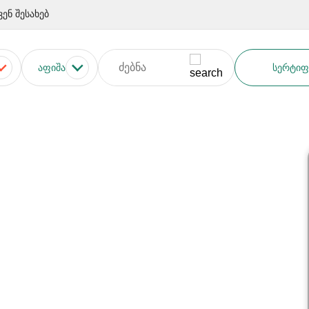
ვენ შესახებ
ᲐᲤᲘᲨᲐ
ᲡᲔᲠᲢᲘᲤ