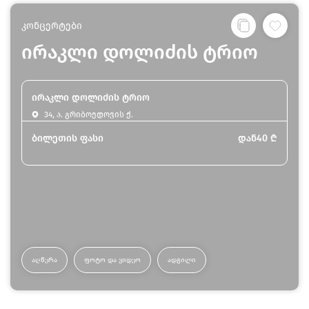
კონცერტები
ირაკლი დოლიძის ტრიო
ირაკლი დოლიძის ტრიო
34, ა. გრიბოედოვის ქ.
ბილეთის ფასი
დან
40
₾
ᲐᲦᲬᲔᲠᲐ
ᲤᲝᲢᲝ ᲓᲐ ᲕᲘᲓᲔᲝ
ᲐᲓᲒᲘᲚᲘ