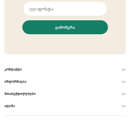
ᲒᲐᲛᲝᲬᲔᲠᲐ
ᲙᲝᲜᲢᲐᲥᲢᲘ
ᲘᲜᲤᲝᲠᲛᲐᲪᲘᲐ
ᲨᲗᲐᲑᲔᲭᲓᲘᲚᲔᲑᲔᲑᲘ
ᲐᲤᲘᲨᲐ