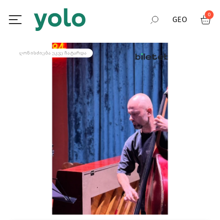
0
GEO
RUS
ᲦᲝᲜᲘᲡᲫᲘᲔᲑᲐ ᲣᲙᲕᲔ ᲩᲐᲢᲐᲠᲓᲐ
ENG