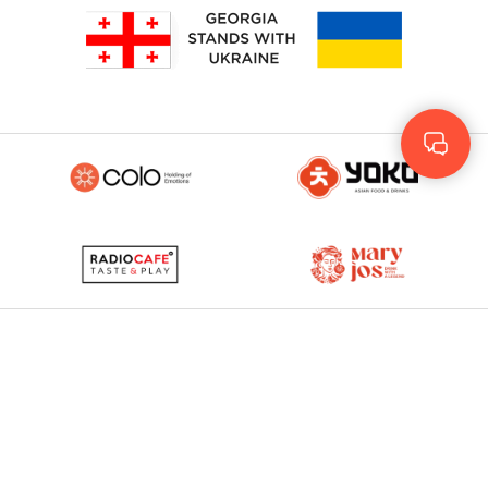
Rus
Eng
GEO
© 2023 - 2026. Yolo
© Development by
More