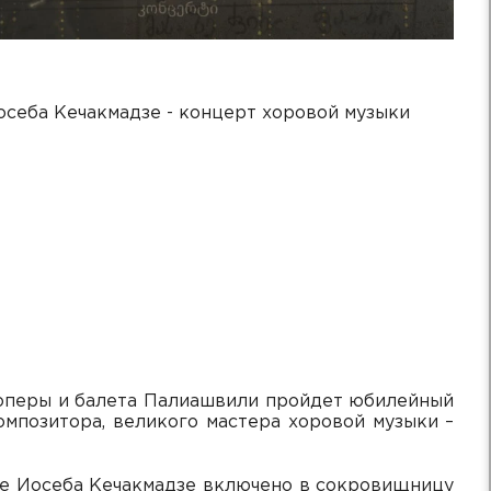
себа Кечакмадзе - концерт хоровой музыки
е оперы и балета Палиашвили пройдет юбилейный
мпозитора, великого мастера хоровой музыки –
ие Иосеба Кечакмадзе включено в сокровищницу