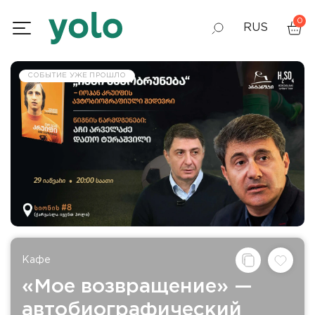
0
RUS
GEO
СОБЫТИЕ УЖЕ ПРОШЛО
ENG
Кафе
«Мое возвращение» —
автобиографический