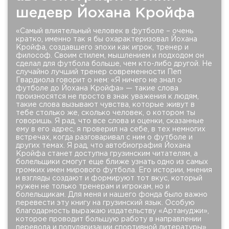
шедевр Йохана Кройфа
«Самый влиятельный человек в футболе – очень
кратко, именно так я бы охарактеризовал Йохана
Кройфа, создавшего эпохи как игрок, тренер и
философ. Своим стилем, мышлением и подходом он
сделал для футбола больше, чем кто-либо другой. Не
случайно лучший тренер современности Пеп
Гвардиола говорит о нем: «Я ничего не знал о
футболе до Йохана Кройфа» — такие слова
произносятся не просто в знак уважения к людям,
такие слова вызывают чувства, которые живут в
тебе столько же, сколько человек, о котором ты
говоришь. Я рад, что все слова и оценки, сказанные
ему в его адрес, я проверил на себе, в тех немногих
встречах, когда разговаривал с ним о футболе и
других темах. Я рад, что автобиография Йохана
Кройфа станет доступна грузинским читателям, а
болельщики смогут еще ближе узнать одно из самых
громких имен мирового футбола. Его истории, мнения
и взгляды создают и формируют тот вкус, который
нужен не только тренерам и игрокам, но и
болельщикам. Для меня и нашего фонда было важно
перевести эту книгу на грузинский язык. Особую
благодарность выражаю издательству «Артануджи»,
которое проводит большую работу в направлении
перевода и популяризации спортивной литературы»,