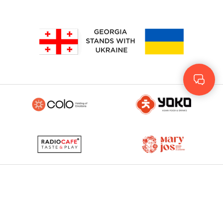
Geo
Eng
RUS