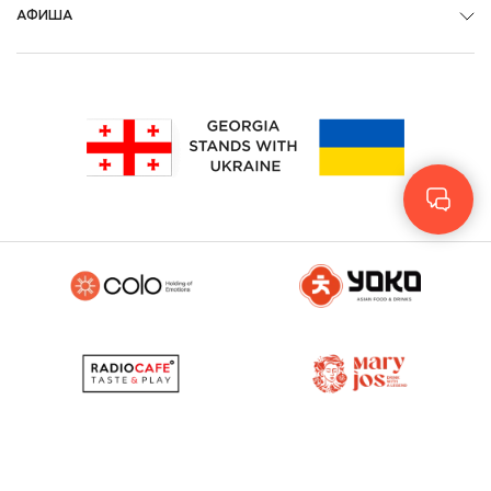
АФИША
Geo
Eng