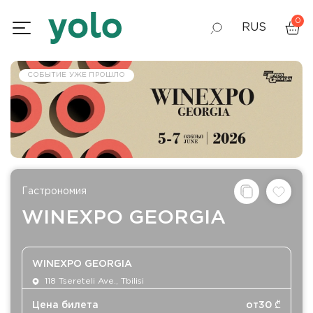
0
RUS
GEO
СОБЫТИЕ УЖЕ ПРОШЛО
ENG
Гастрономия
WINEXPO GEORGIA
WINEXPO GEORGIA
118 Tsereteli Ave., Tbilisi
Цена билета
от
30
₾