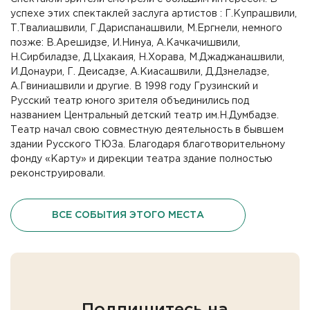
успехе этих спектаклей заслуга артистов : Г.Купрашвили,
Т.Твалиашвили, Г.Дариспанашвили, М.Ергнели, немного
позже: В.Арешидзе, И.Нинуа, А.Качкачишвили,
Н.Сирбиладзе, Д.Цхакаия, Н.Хорава, М.Джаджанашвили,
И.Донаури, Г. Деисадзе, А.Киасашвили, Д.Дзнеладзе,
А.Гвиниашвили и другие. В 1998 году Грузинский и
Русский театр юного зрителя объединились под
названием Центральный детский театр им.Н.Думбадзе.
Театр начал свою совместную деятельность в бывшем
здании Русского ТЮЗа. Благодаря благотворительному
фонду «Карту» и дирекции театра здание полностью
реконструировали.
ВСЕ СОБЫТИЯ ЭТОГО МЕСТА