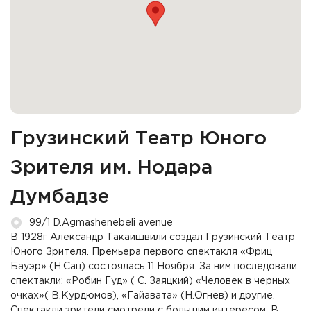
Грузинский Театр Юного
Зрителя им. Нодара
Думбадзе
99/1 D.Agmashenebeli avenue
В 1928г Александр Такаишвили создал Грузинский Театр
Юного Зрителя. Премьера первого спектакля «Фриц
Бауэр» (Н.Сац) состоялась 11 Ноября. За ним последовали
спектакли: «Робин Гуд» ( С. Заяцкий) «Человек в черных
очках»( В.Курдюмов), «Гайавата» (Н.Огнев) и другие.
Спектакли зрители смотрели с большим интересом. В