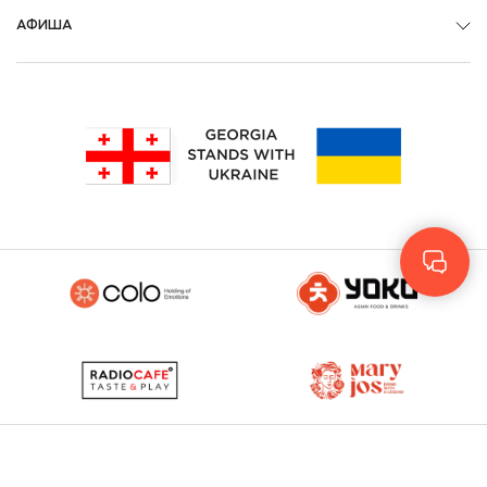
АФИША
Geo
Eng