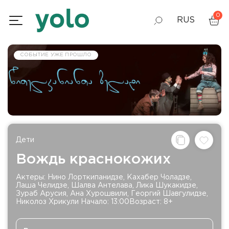
0
RUS
GEO
СОБЫТИЕ УЖЕ ПРОШЛО
ENG
Дети
Вождь краснокожих
Актеры: Нино Лорткипанидзе, Кахабер Чоладзе,
Лаша Челидзе, Шалва Антелава, Лика Шукакидзе,
Зураб Арусия, Ана Хурошвили, Георгий Шавгулидзе,
Николоз Хрикули Начало: 13:00Возраст: 8+