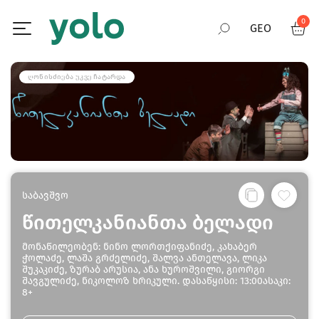
0
GEO
RUS
ᲦᲝᲜᲘᲡᲫᲘᲔᲑᲐ ᲣᲙᲕᲔ ᲩᲐᲢᲐᲠᲓᲐ
ENG
საბავშვო
წითელკანიანთა ბელადი
მონაწილეობენ: ნინო ლორთქიფანიძე, კახაბერ
ჭოლაძე, ლაშა გრძელიძე, შალვა ანთელავა, ლიკა
შუკაკიძე, ზურაბ არუსია, ანა ხუროშვილი, გიორგი
შავგულიძე, ნიკოლოზ ხრიკული. დასაწყისი: 13:00ასაკი:
8+