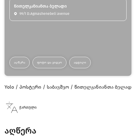
წითელკანიანთა ბელადი
99/1 D.Agmashenebeli avenue
ᲐᲦᲬᲔᲠᲐ
ᲤᲝᲢᲝ ᲓᲐ ᲕᲘᲓᲔᲝ
ᲐᲓᲒᲘᲚᲘ
Yolo
პოსტერი
საბავშვო
წითელკანიანთა ბელადი
ქართული
აღწერა