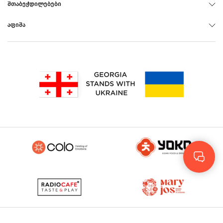
ᲨᲗᲐᲑᲔᲭᲓᲘᲚᲔᲑᲔᲑᲘ
ᲐᲤᲘᲨᲐ
Rus
Eng