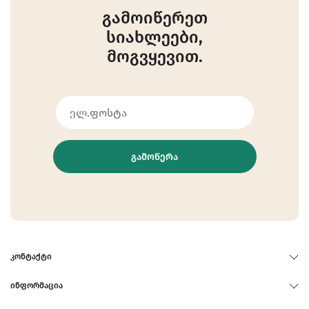
გამოიწერეთ
სიახლეები,
მოგვყევით.
ᲒᲐᲛᲝᲬᲔᲠᲐ
ᲙᲝᲜᲢᲐᲥᲢᲘ
ᲘᲜᲤᲝᲠᲛᲐᲪᲘᲐ