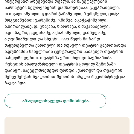
ინტერესით ადევნებდა თვალს. ამ სპექტაკლების
წარმატება ხელოვანების დამსახურებაა: გ.კუპრაშვილი,
თ.თვალიაშვილი, გ.დარისპანაშვილი, მ.ერგნელი, ცოტა
მოგვიანებით: ვ.არეშიძე, ი.ნინუა, ა.კაჭკაჭიშვილი,
ნ.სირბილაძე, დ. ცხაკაია, ნ.ხორავა, მ.ძაჟანაშვილი,
ი.დონაური, გ.დეისაძე, ა.ქიასაშვილი, დ.ძნელაძე,
ა.ღვინიაშვილი და სხვები. 1998 წელს მოზარდ
მაყურებელთა ქართული და რუსული თეატრი გაერთიანდა
ნ.დუმბაძის სახელობის ცენტრალური საბავშვო თეატრის
სახელწოდებით. თეატრმა ერთობლივი საქმიანობა
რუსეთის ახალგაზრდული თეატრის ყოფილ შენობაში
დაიწყო. საქველმოქმედო ფონდი „ქართუს“ და თეატრის
მენეჯმენტის წყალობით შენობის სრული რეკონსტრუქცია
ჩაუტარდა.
ᲐᲛ ᲐᲓᲒᲘᲚᲘᲡ ᲧᲕᲔᲚᲐ ᲦᲝᲜᲘᲡᲫᲘᲔᲑᲐ