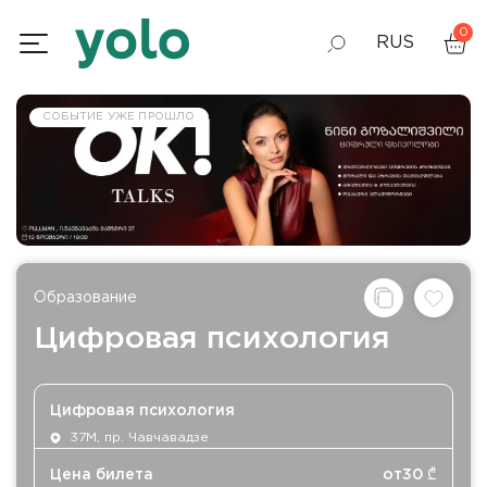
0
RUS
GEO
СОБЫТИЕ УЖЕ ПРОШЛО
ENG
Образование
Цифровая психология
Цифровая психология
37М, пр. Чавчавадзе
Цена билета
от
30
₾