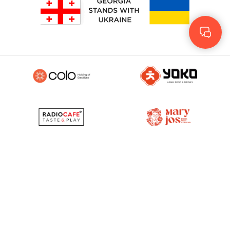
Geo
Eng
RUS
© 2023 - 2026. Yolo
© Development by
More