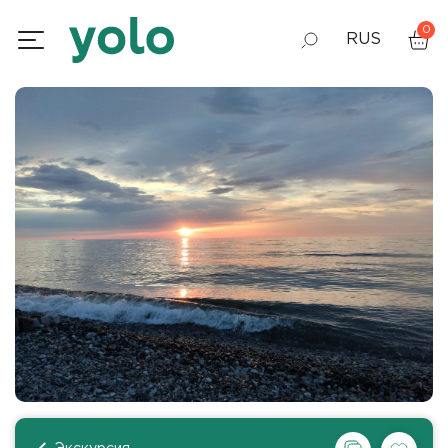
0
RUS
GEO
ENG