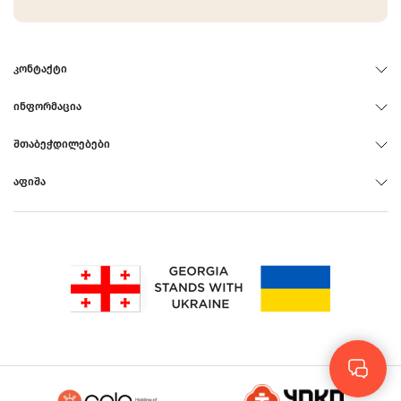
ᲙᲝᲜᲢᲐᲥᲢᲘ
ᲘᲜᲤᲝᲠᲛᲐᲪᲘᲐ
ᲨᲗᲐᲑᲔᲭᲓᲘᲚᲔᲑᲔᲑᲘ
ᲐᲤᲘᲨᲐ