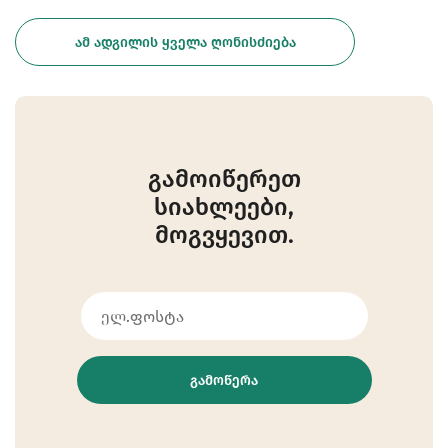
ᲐᲛ ᲐᲓᲒᲘᲚᲘᲡ ᲧᲕᲔᲚᲐ ᲦᲝᲜᲘᲡᲫᲘᲔᲑᲐ
გამოიწერეთ
სიახლეები,
მოგვყევით.
ᲒᲐᲛᲝᲬᲔᲠᲐ