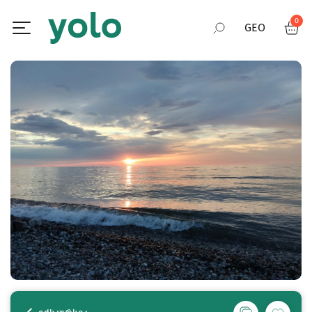
0
GEO
RUS
ENG