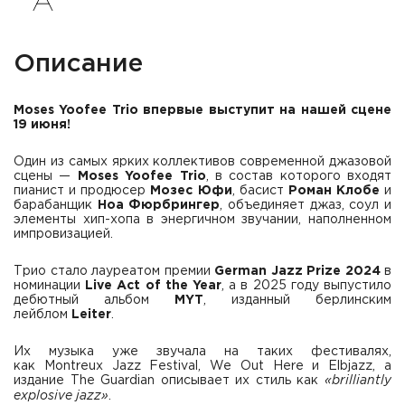
Описание
Moses Yoofee Trio впервые выступит на нашей сцене
19 июня!
Один из самых ярких коллективов современной джазовой
сцены —
Moses Yoofee Trio
, в состав которого входят
пианист и продюсер
Мозес Юфи
, басист
Роман Клобе
и
барабанщик
Ноа Фюрбрингер
, объединяет джаз, соул и
элементы хип-хопа в энергичном звучании, наполненном
импровизацией.
Трио стало лауреатом премии
German Jazz Prize 2024
в
номинации
Live Act of the Year
, а в 2025 году выпустило
дебютный альбом
MYT
, изданный берлинским
лейблом
Leiter
.
Их музыка уже звучала на таких фестивалях,
как Montreux Jazz Festival, We Out Here и Elbjazz, а
издание The Guardian описывает их стиль как
«brilliantly
explosive jazz»
.