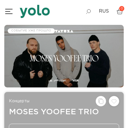
0
RUS
GEO
СОБЫТИЕ УЖЕ ПРОШЛО
ENG
Концерты
MOSES YOOFEE TRIO