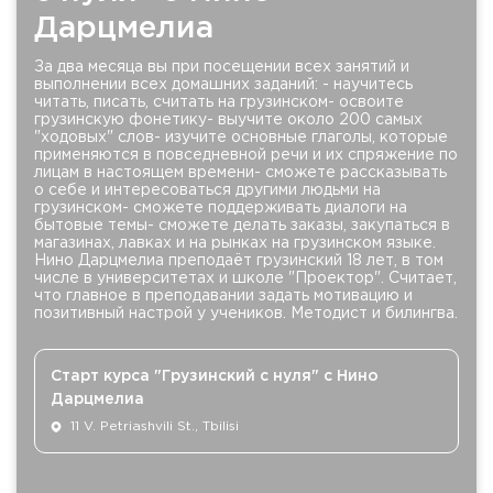
Дарцмелиа
За два месяца вы при посещении всех занятий и
выполнении всех домашних заданий: - научитесь
читать, писать, считать на грузинском- освоите
грузинскую фонетику- выучите около 200 самых
"ходовых" слов- изучите основные глаголы, которые
применяются в повседневной речи и их спряжение по
лицам в настоящем времени- сможете рассказывать
о себе и интересоваться другими людьми на
грузинском- сможете поддерживать диалоги на
бытовые темы- сможете делать заказы, закупаться в
магазинах, лавках и на рынках на грузинском языке.
Нино Дарцмелиа преподаёт грузинский 18 лет, в том
числе в университетах и школе "Проектор". Считает,
что главное в преподавании задать мотивацию и
позитивный настрой у учеников. Методист и билингва.
Старт курса "Грузинский с нуля" с Нино
Дарцмелиа
11 V. Petriashvili St., Tbilisi