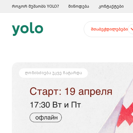
როგორ მუშაობს YOLO?
მიწოდება
კონტაქტები
ᲨᲗᲐᲑᲔᲭᲓᲘᲚᲔᲑᲔᲑᲘ
ᲦᲝᲜᲘᲡᲫᲘᲔᲑᲐ ᲣᲙᲕᲔ ᲩᲐᲢᲐᲠᲓᲐ