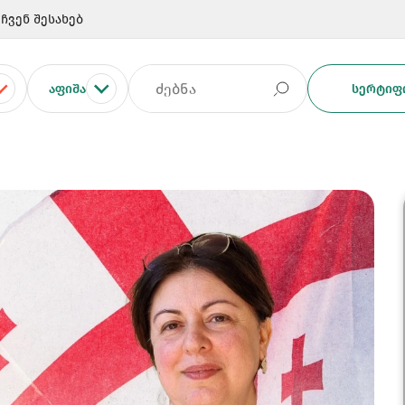
ჩვენ შესახებ
ᲐᲤᲘᲨᲐ
ᲡᲔᲠᲢᲘᲤᲘ