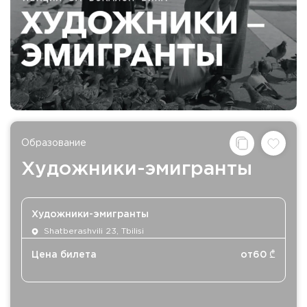
Образование
Художники-эмигранты
Художники-эмигранты
Shatberashvili 23, Tbilisi
Цена билета
от
60
₾