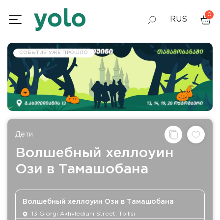
0
RUS
GEO
СОБЫТИЕ УЖЕ ПРОШЛО
ENG
Дети
Волшебный хеллоуин
Ози в Тамашобана
Волшебный хеллоуин Ози в Тамашобана
13 Giorgi Akhvlediani Street, Tbilisi