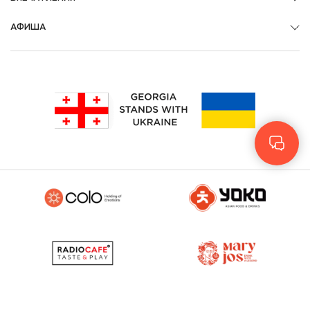
АФИША
Geo
Eng