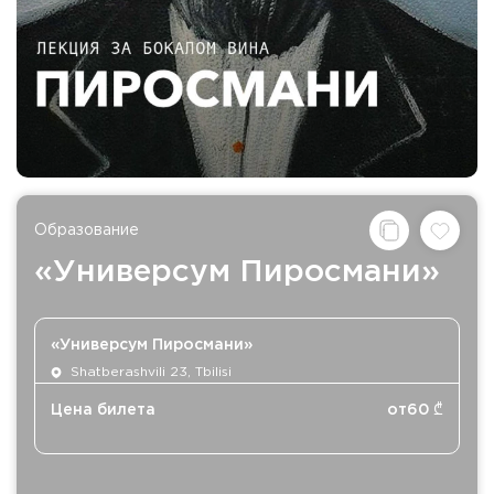
Образование
«Универсум Пиросмани»
«Универсум Пиросмани»
Shatberashvili 23, Tbilisi
Цена билета
от
60
₾