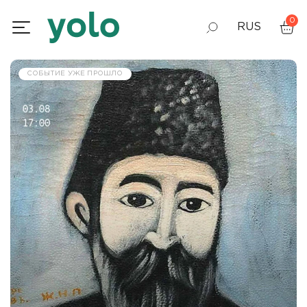
0
RUS
GEO
СОБЫТИЕ УЖЕ ПРОШЛО
ENG