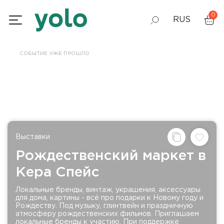
0
RUS
GEO
СОБЫТИЕ УЖЕ ПРОШЛО
ENG
Выставки
Рождественский маркет в
Кера Спейс
Локальные бренды, винтаж, украшения, аксессуары
для дома, картины - всё про подарки к Новому году и
Рождеству. Под музыку, глинтвейн и праздничную
атмосферу рождественских фильмов. Приглашаем
локальные бренды к участию. При поддержке