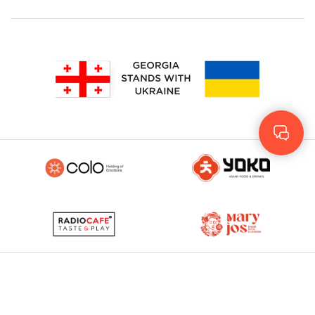
Geo
Eng
RUS