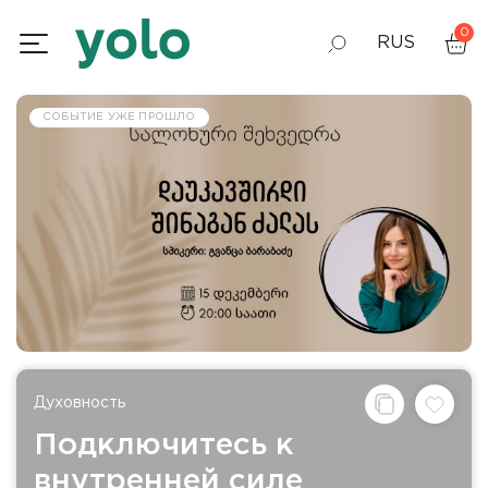
0
RUS
GEO
СОБЫТИЕ УЖЕ ПРОШЛО
ENG
Духовность
Подключитесь к
внутренней силе