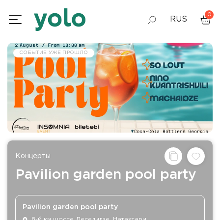
0
RUS
GEO
СОБЫТИЕ УЖЕ ПРОШЛО
ENG
Концерты
Pavilion garden pool party
Pavilion garden pool party
8-й км шоссе Леселидзе, Натахтари