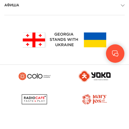
АФИША
Geo
Eng