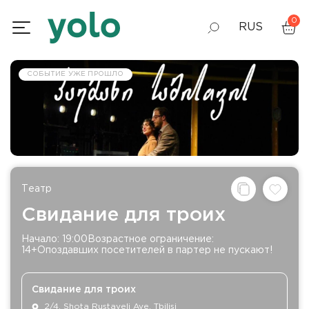
0
RUS
GEO
СОБЫТИЕ УЖЕ ПРОШЛО
ENG
Театр
Cвидание для троих
Начало: 19:00Возрастное ограничение:
14+Опоздавших посетителей в партер не пускают!
Cвидание для троих
2/4, Shota Rustaveli Ave, Tbilisi