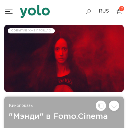
0
RUS
GEO
СОБЫТИЕ УЖЕ ПРОШЛО
ENG
Кинопоказы
"Мэнди" в Fomo.Cinema