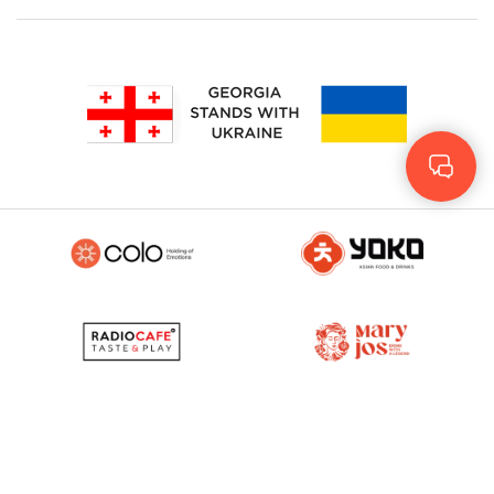
Geo
Eng
RUS