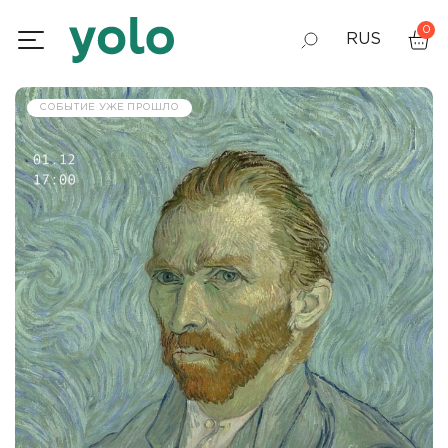
0
RUS
GEO
СОБЫТИЕ УЖЕ ПРОШЛО
ENG