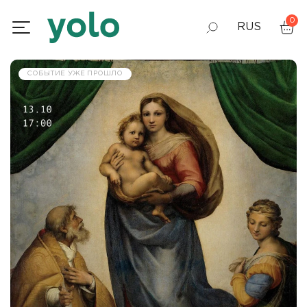
0
RUS
GEO
СОБЫТИЕ УЖЕ ПРОШЛО
ENG