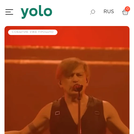
0
RUS
GEO
СОБЫТИЕ УЖЕ ПРОШЛО
ENG