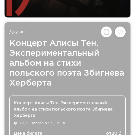
Другие
Концерт Алисы Тен.
Экспериментальный
альбом на стихи
польского поэта Збигнева
Херберта
Концерт Алисы Тен. Экспериментальный
альбом на стихи польского поэта Збигнева
Херберта
22, S. Janashia St., Tbilisi
Цена билета
от
20
₾