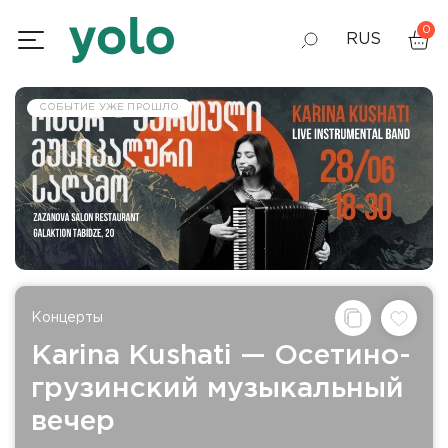
0
RUS
GEO
СОБЫТИЕ УЖЕ ПРОШЛО
ENG
Концерты
Karina Kushati — Осетино-
грузинский музыкальный
вечер