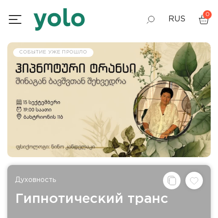
0
RUS
GEO
СОБЫТИЕ УЖЕ ПРОШЛО
ENG
Духовность
Гипнотический транс