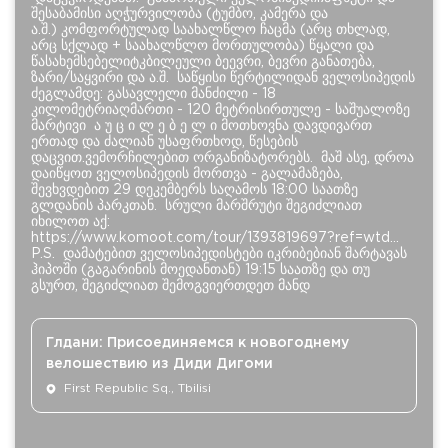
შესაბამისი აღჭურვილობა (ტუმბო, კამერა და
ა.შ.) კომფორტულად საახალწლო ჩაცმა (არც თხლად,
არც სქლად + საახალწლო მორთულობა) წყალი და
წასახემსებელიტკბილეული ბეევრი, ბევრი განათება,
ზარი/საყვირი და ა.შ. საწყისი წერტილიდან ველოსიპედის
ძეგლამდე: გასავლელი მანძილი - 18
კილომეტრიაღმართი - 120 მეტრისირთულე - საშუალოზე
მარტივი ა უ ც ი ლ ე ბ ე ლ ი მოთხოვნა დავდივართ
ერთად და ძალიან უსაფრთხოდ, წესების
დაცვით.ვემორჩილებით ორგანიზატორებს. მაშ ასე, დროა
დაიწყოთ ველოსიპედის მორთვა - გალამაზება,
შევხვდებით 29 დეკემბერს საღამოს 18:00 საათზე
გლდანის პარკთან. სრული მარშრუტი შეგიძლიათ
იხილოთ აქ:
https://www.komoot.com/tour/1393819697?ref=wtd...
P.S. დამატებით ველოსიპედისტები იკრიბებიან შარტავას
ჰიპოში (გაგარინის მოედანთან) 19:15 საათზე და თუ
გსურთ, შეგიძლიათ შემოგვიერთდეთ მანდ
Глдани: Присоединяемся к новогоднему
велошествию из Диди Дигоми
First Republic Sq., Tbilisi