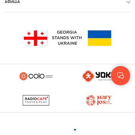
АФИША
Geo
Eng