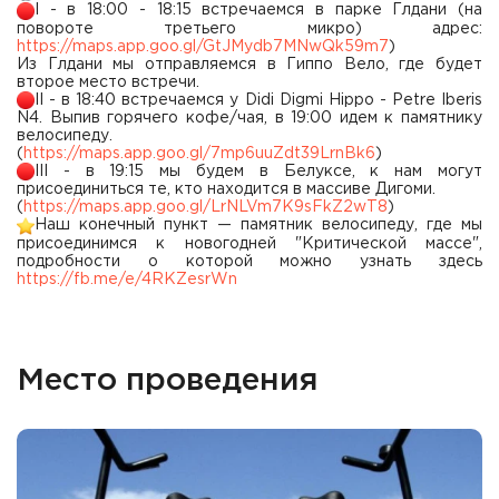
I - в 18:00 - 18:15 встречаемся в парке Глдани (на
повороте третьего микро) адрес:
https://maps.app.goo.gl/GtJMydb7MNwQk59m7
)
Из Глдани мы отправляемся в Гиппо Вело, где будет
второе место встречи.
II - в 18:40 встречаемся у Didi Digmi Hippo - Petre Iberis
N4. Выпив горячего кофе/чая, в 19:00 идем к памятнику
велосипеду.
(
https://maps.app.goo.gl/7mp6uuZdt39LrnBk6
)
III - в 19:15 мы будем в Белуксе, к нам могут
присоединиться те, кто находится в массиве Дигоми.
(
https://maps.app.goo.gl/LrNLVm7K9sFkZ2wT8
)
Наш конечный пункт — памятник велосипеду, где мы
присоединимся к новогодней "Критической массе",
подробности о которой можно узнать здесь
https://fb.me/e/4RKZesrWn
Место проведения