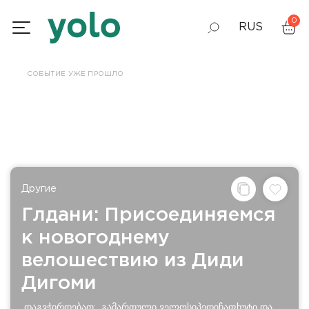
0
RUS
GEO
СОБЫТИЕ УЖЕ ПРОШЛО
ENG
Другие
Глдани: Присоединяемся
к новогоднему
велошествию из Диди
Дигоми
დაგვჭირდებათ: გამართული ველოსიპედიჩაფხუტი და