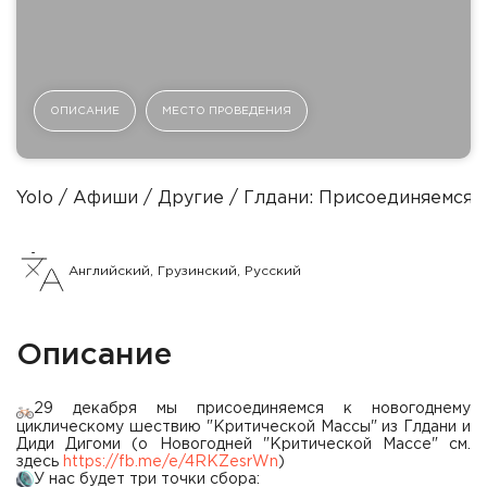
ОПИСАНИЕ
МЕСТО ПРОВЕДЕНИЯ
Yolo
Афиши
Другие
Глдани: Присоединяемся 
Английский, Грузинский, Русский
Описание
29 декабря мы присоединяемся к новогоднему
циклическому шествию "Критической Массы" из Глдани и
Диди Дигоми (о Новогодней "Критической Массе" см.
здесь
https://fb.me/e/4RKZesrWn
)
У нас будет три точки сбора: