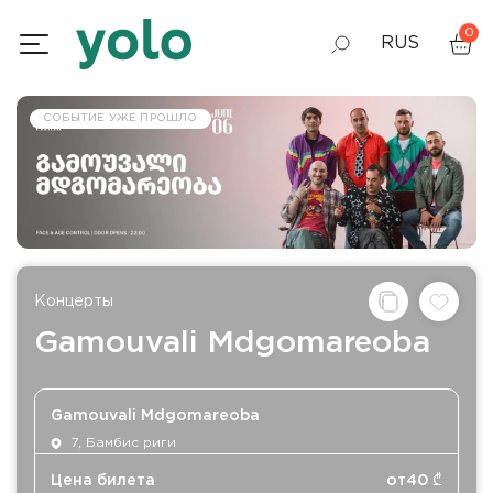
0
RUS
GEO
СОБЫТИЕ УЖЕ ПРОШЛО
ENG
Концерты
Gamouvali Mdgomareoba
Gamouvali Mdgomareoba
7, Бамбис риги
Цена билета
от
40
₾