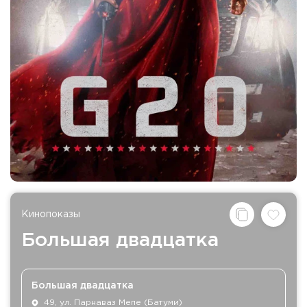
Кинопоказы
Большая двадцатка
Большая двадцатка
49, ул. Парнаваз Мепе (Батуми)