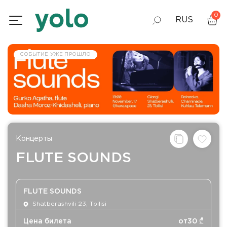
0
RUS
GEO
СОБЫТИЕ УЖЕ ПРОШЛО
ENG
Концерты
FLUTE SOUNDS
FLUTE SOUNDS
Shatberashvili 23, Tbilisi
Цена билета
от
30
₾