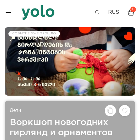
0
RUS
GEO
СОБЫТИЕ УЖЕ ПРОШЛО
ENG
Дети
Воркшоп новогодних
гирлянд и орнаментов