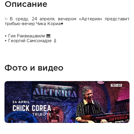
Описание
✨В среду, 24 апреля, вечером «Артерия» представит
трибью-вечер Чика Кориа♥️
• Гия Раквиашвили 🎹
• Георгий Самсонадзе 🎸
Фото и видео