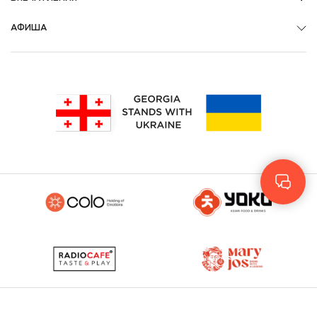
АФИША
Geo
Eng