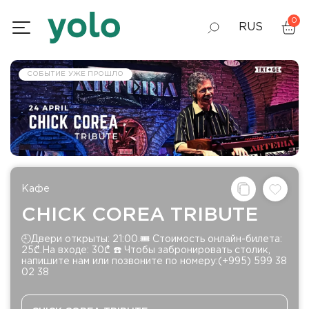
0
RUS
GEO
СОБЫТИЕ УЖЕ ПРОШЛО
ENG
Кафе
CHICK COREA TRIBUTE
🕘Двери открыты: 21:00.🎟 Стоимость онлайн-билета:
25₾.На входе: 30₾ ☎️ Чтобы забронировать столик,
напишите нам или позвоните по номеру:(+995) 599 38
02 38