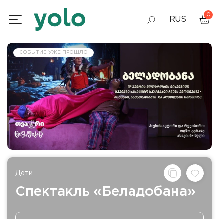
0
RUS
GEO
СОБЫТИЕ УЖЕ ПРОШЛО
ENG
Дети
Спектакль «Беладобана»