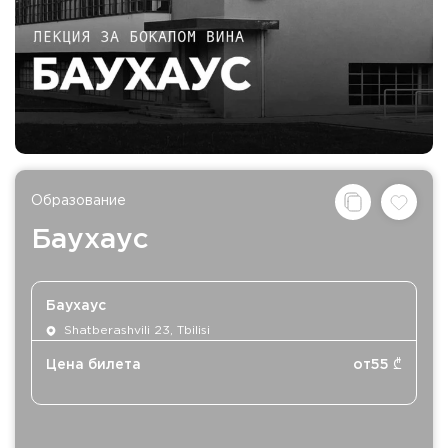
Образование
Баухаус
Баухаус
Shatberashvili 23, Tbilisi
Цена билета
от
55
₾