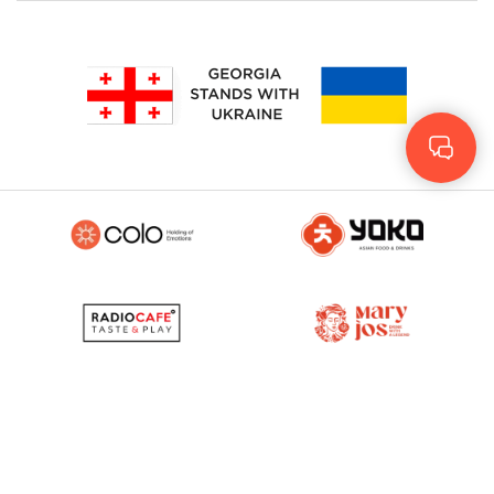
Geo
Eng
RUS