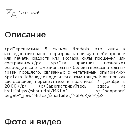
Грузинский
Описание
<p>Перспектива 5 ритмов &mdash; это ключ к
исследованию нашего призрака и поиску в себе тревоги
или печали, радости или экстаза, силы прощения или
сострадания.</p> <p>Эта практика позволяет
освободиться от эмоциональных болей и подсознательных
травм прошлого, связанных с негативным опытом.</p>
<p>Тата Лебанидзе поделится с нами танцем 5 ритмов как
философией, перспективой и практикой 21 декабря в
20:00.</p> <p>Зарегистрируйтесь здесь: <a
href="https://shorturl.at/MSlPo" rel="noopener"
target="_new">https://shorturl.at/MSlPo</a></p>
Фото и видео