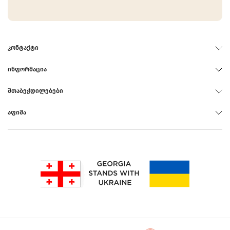
ᲙᲝᲜᲢᲐᲥᲢᲘ
ᲘᲜᲤᲝᲠᲛᲐᲪᲘᲐ
ᲨᲗᲐᲑᲔᲭᲓᲘᲚᲔᲑᲔᲑᲘ
ᲐᲤᲘᲨᲐ