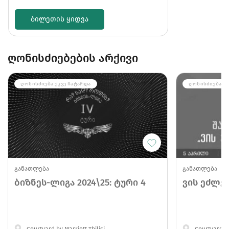
ᲑᲘᲚᲔᲗᲘᲡ ᲧᲘᲓᲕᲐ
ღონისძიებების არქივი
ᲦᲝᲜᲘᲡᲫᲘᲔᲑᲐ ᲣᲙᲕᲔ ᲩᲐᲢᲐᲠᲓᲐ
ᲦᲝᲜᲘᲡᲫᲘᲔᲑᲐ ᲣᲙ
განათლება
განათლება
ბიზნეს-ლიგა 2024\25: ტური 4
ვის ეძლე