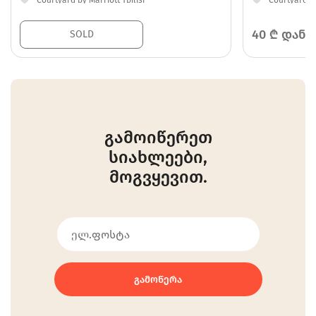
Courtyard by Marriott Tbilisi
Courtyard by
40
₾ დან
SOLD
გამოიწერეთ
სიახლეები,
მოგვყევით.
ᲒᲐᲛᲝᲬᲔᲠᲐ