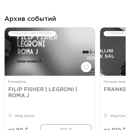
Архив событий
СОБЫТИЕ УЖЕ ПРОШЛО
СОБЫТИЕ УЖ
Концерты
Ночная жизнь
FILIP FISHER | LEGRONI |
FRANKEY
ROMA J
King David
King David