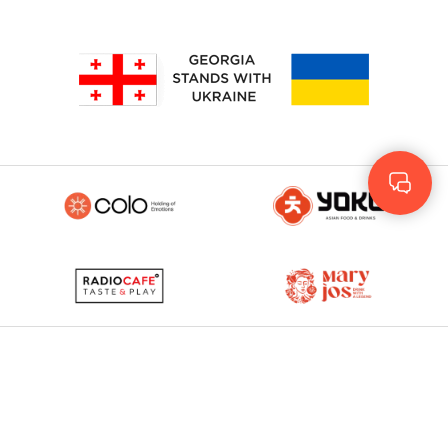
Rus
Eng
GEO