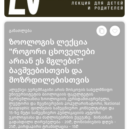
განათლება
ზოოლოგის ლექცია
"როგორი ცხოველები
არიან ეს მგლები?"
ბავშვებისთვის და
მოზრდილებისთვის
ალექსეი ვერეშჩაგინი არის მოსკოვის სახელმწიფო
უნივერსიტეტის ბიოლოგიის ფაკულტეტის
ხერხემლიანთა ზოოლოგიის კურსდამთავრებული,
ლექტორი და მეცნიერების პოპულარიზატორი, National
Geographic ფილმების სამეცნიერო კონსულტანტი და
15-ზე მეტი სამეცნიერო პუბლიკაციის ავტორი
ეკოლოგიასა და ძაღლისებრნის ქცევაზე. წინასწარ
გადახდილი ღირებულება - 20₾, ღონისძიების დღეს -
25₾, პირდაპირი ტრანსლაცია - 15₾