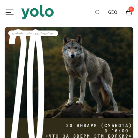
0
GEO
RUS
ᲦᲝᲜᲘᲡᲫᲘᲔᲑᲐ ᲣᲙᲕᲔ ᲩᲐᲢᲐᲠᲓᲐ
ENG