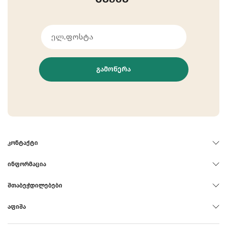
ᲒᲐᲛᲝᲬᲔᲠᲐ
ᲙᲝᲜᲢᲐᲥᲢᲘ
ᲘᲜᲤᲝᲠᲛᲐᲪᲘᲐ
ᲨᲗᲐᲑᲔᲭᲓᲘᲚᲔᲑᲔᲑᲘ
ᲐᲤᲘᲨᲐ