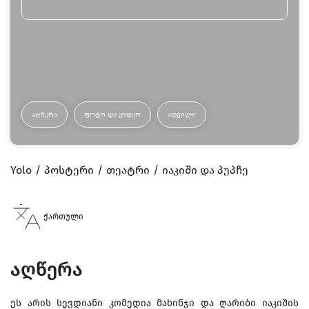
ᲐᲦᲬᲔᲠᲐ
ᲤᲝᲢᲝ ᲓᲐ ᲕᲘᲓᲔᲝ
ᲐᲓᲒᲘᲚᲘ
Yolo
პოსტერი
თეატრი
იაკიში და პუპჩე
ქართული
აღწერა
ეს არის სევდიანი კომედია მახინჯი და ღარიბი იაკიშის