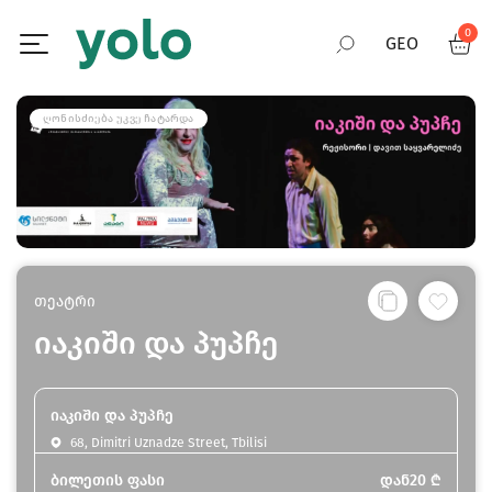
0
GEO
RUS
ᲦᲝᲜᲘᲡᲫᲘᲔᲑᲐ ᲣᲙᲕᲔ ᲩᲐᲢᲐᲠᲓᲐ
ENG
თეატრი
იაკიში და პუპჩე
იაკიში და პუპჩე
68, Dimitri Uznadze Street, Tbilisi
ბილეთის ფასი
დან
20
₾