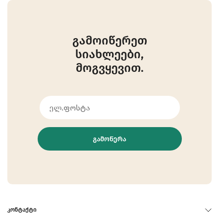
გამოიწერეთ
სიახლეები,
მოგვყევით.
ᲒᲐᲛᲝᲬᲔᲠᲐ
ᲙᲝᲜᲢᲐᲥᲢᲘ