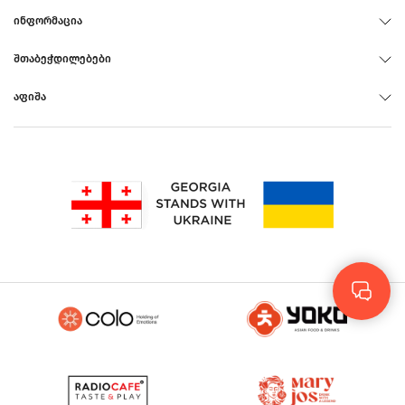
ᲘᲜᲤᲝᲠᲛᲐᲪᲘᲐ
ᲨᲗᲐᲑᲔᲭᲓᲘᲚᲔᲑᲔᲑᲘ
ᲐᲤᲘᲨᲐ
Rus